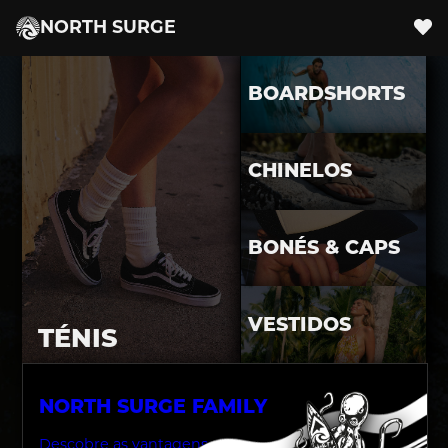
NORTH SURGE
SURF
SKATE
BOARDSHORTS
CHINELOS
BONÉS & CAPS
VESTIDOS
TÉNIS
‹
›
NORTH SURGE FAMILY
Descobre as vantagens